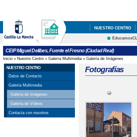
Pa
co
pri
NUESTRO CENTRO
EducamosC
HTTPS://WWW.SYMBA
CRFP
CEIP Miguel Delibes, Fuente el Fresno (Ciudad Real)
Inicio
»
Nuestro Centro
»
Galería Multimedia
»
Galería de Imágenes
Se encuentra usted aquí
Fotografías
NUESTRO CENTRO
Datos de Contacto
Galería Multimedia
Galería de Imágenes
Galería de Vídeos
Contacta con nosotros